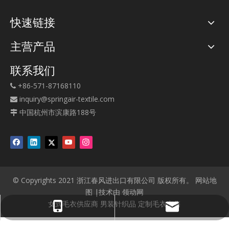
快速链接
主营产品
联系我们
+86-571-87168110

inquiry@springair-textile.com

中国杭州市滨康路188号

© Copyrights 2021 浙江春风进出口有限公司 版权所有。
网站地
图
|技术由
领动网
女式毛衣供应商
男装针织品
定制毛衣出售
carlye@springair-textile.com
+86-571-87168110