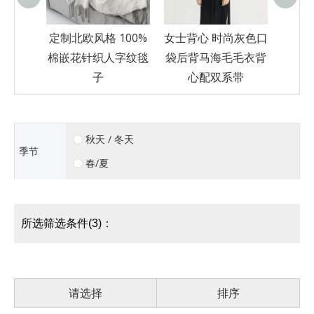
% 羊绒
定制北欧风格 100%
女士背心 时尚灰色口
套头毛
棉嵌花针织人字纹毯
袋后背马海毛毛衣背
子
心配双系带
秋天 / 冬天
季节
春/夏
所选筛选条件(3)：
请选择
排序