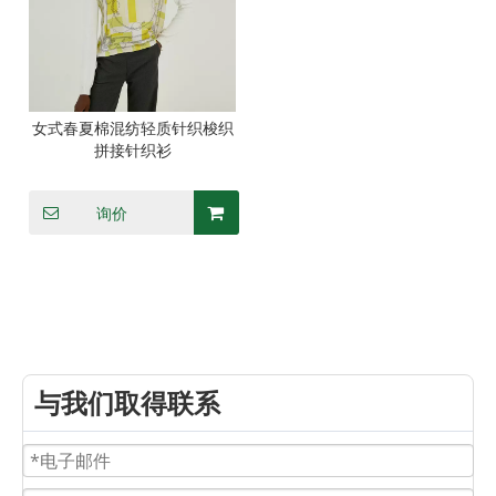
女式春夏棉混纺轻质针织梭织
拼接针织衫
询价
与我们取得联系