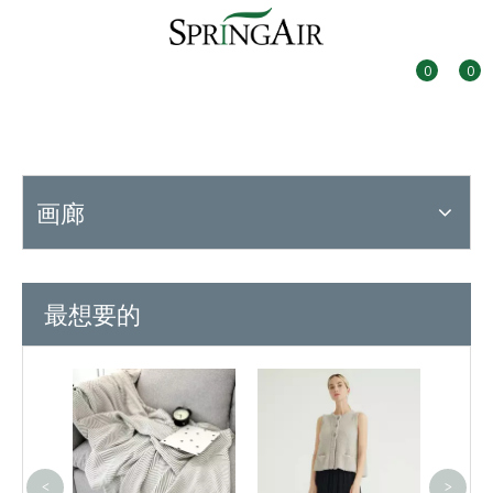
0
0
画廊
最想要的
最新
色绞
<
>